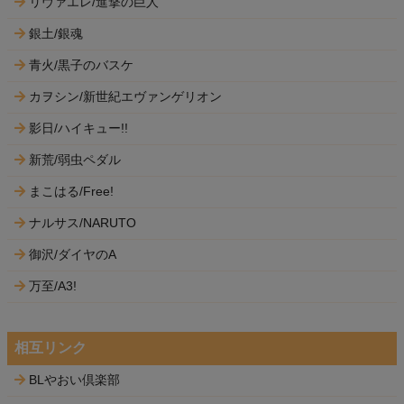
リヴァエレ/進撃の巨人
銀土/銀魂
青火/黒子のバスケ
カヲシン/新世紀エヴァンゲリオン
影日/ハイキュー!!
新荒/弱虫ペダル
まこはる/Free!
ナルサス/NARUTO
御沢/ダイヤのA
万至/A3!
相互リンク
BLやおい倶楽部