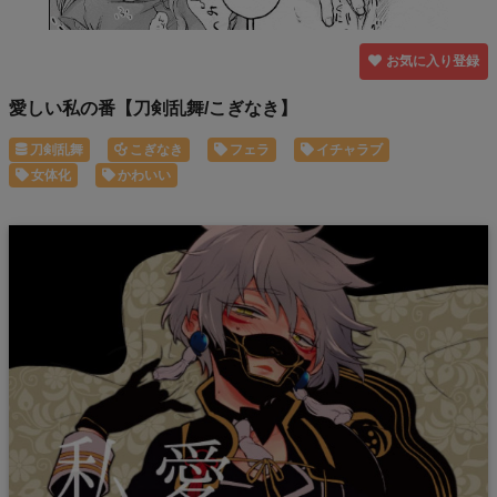
お気に入り登録
愛しい私の番【刀剣乱舞/こぎなき】
刀剣乱舞
こぎなき
フェラ
イチャラブ
女体化
かわいい