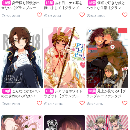
18禁
炎帝様も我慢は出
18禁
ある日、ケモ耳を
18禁
催眠で好きな娘と
来ない【グランブルーフ
買いまして【グランブル
ペットな生活【グランブ
ァンタジー/パーグラ】
ーファンタジー/セルエル×
ルーファンタジー/モブ×ラ
7/29 20:38
6/6 20:33
5/15 20:30
ノイシュ】
ンスロット】
18禁
こんなにかわいい
18禁
シアワセホワイト
18禁
兄上が見てる!【グ
のに攻めのハズない！
ラビット【グランブルー
ランブルーファンタジー/
【グランブルーファンタ
ファンタジー/ヴェイン×グ
ヴェパシ】
5/13 20:29
4/27 20:34
3/7 20:37
ジー/ジクグラ】
ラン】