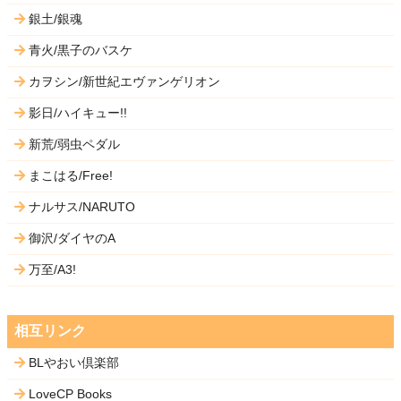
銀土/銀魂
青火/黒子のバスケ
カヲシン/新世紀エヴァンゲリオン
影日/ハイキュー!!
新荒/弱虫ペダル
まこはる/Free!
ナルサス/NARUTO
御沢/ダイヤのA
万至/A3!
相互リンク
BLやおい倶楽部
LoveCP Books