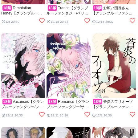
18禁
Temptation
18禁
Trance【グランブ
18禁
お願い団長さん
Honey【グランブルーフ
ルーファンタジー/ベリル
【グランブルーファンタ
ァンタジー/グラパー】
シ】
ジー/モブグラ】
1/5 20:30
12/18 20:33
12/15 20:32
18禁
Vacances【グラン
18禁
Romance【グラン
18禁
蒼炎のフリオーゾ
ブルーファンタジー/ファ
ブルーファンタジー/サン
【グランブルーファンタ
ールシ】
ルシ】
ジー/パーグラ】
12/11 20:33
12/11 20:30
12/2 20:30