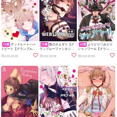
18禁
デッドヒートハー
18禁
贄のさえずり【グ
18禁
よりどり♡みどり
トビート【グランブルー
ランブルーファンタジー/
シャノワール【グランブ
ファンタジー/ジクグラ】
モブグラ】
ルーファンタジー/バロシ
2/24 20:30
1/22 20:30
1/16 20:29
ャノ】