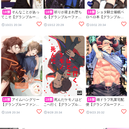
18禁
そんなことがあっ
18禁
祈りが産まれ堕ち
18禁
ショタ騎士催眠ペ
てこそ【グランブルーフ
る【グランブルーファン
ロペロ本【グランブルー
ァンタジー/ジクパシ】
タジー/ベリグラ】
ファンタジー/モブ団長×モ
10/21 20:34
10/12 20:29
10/11 20:34
ルドレッド】
18禁
アイムハングリー
18禁
死んだケモノはど
18禁
雄ドラフ乳業宅配
【グランブルーファンタ
こへ行く【グランブルー
便【グランブルーファン
ジー/パーグラ】
ファンタジー/ベリサン】
タジー/カイン×ラインハル
10/8 20:34
9/28 20:34
9/23 20:32
ザ】