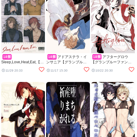
18禁
18禁
アドアステラ・イ
18禁
アフターグロウ
Sleep,Love,Heat,Eat,【グ
ンサニア【グランブルー
【グランブルーファンタ
ランブルーファンタジー/
ファンタジー/カトグラ】
ジー/ファーベリ】
11/29 20:33
11/17 15:30
10/22 20:30
モブ×ランスロット】