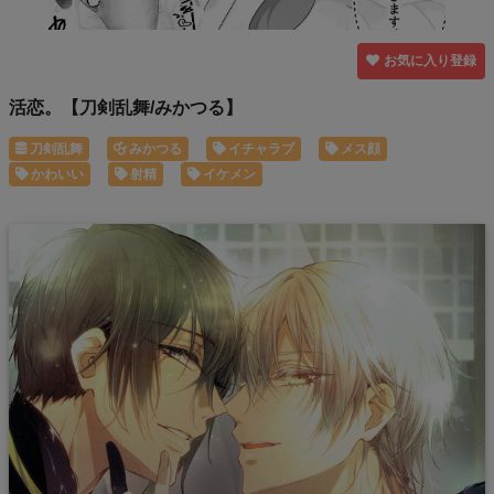
お気に入り登録
活恋。【刀剣乱舞/みかつる】
刀剣乱舞
みかつる
イチャラブ
メス顔
かわいい
射精
イケメン