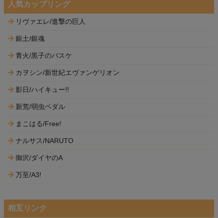
人気カップリング
リヴァエレ/進撃の巨人
銀土/銀魂
青火/黒子のバスケ
カヲシン/新世紀エヴァンゲリオン
影日/ハイキュー!!
新荒/弱虫ペダル
まこはる/Free!
ナルサス/NARUTO
御沢/ダイヤのA
万至/A3!
相互リンク