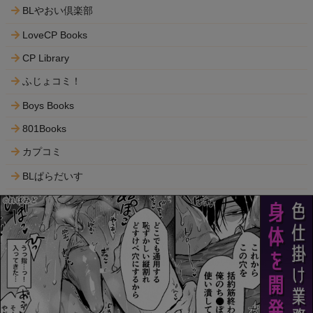
BLやおい倶楽部
LoveCP Books
CP Library
ふじょコミ！
Boys Books
801Books
カプコミ
BLぱらだいす