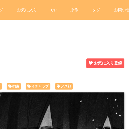
グ
お気に入り
原作
タグ
お問い
CP
お気に入り登録
め
拘束
イチャラブ
メス顔