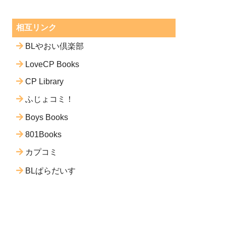
相互リンク
BLやおい倶楽部
LoveCP Books
CP Library
ふじょコミ！
Boys Books
801Books
カプコミ
BLぱらだいす