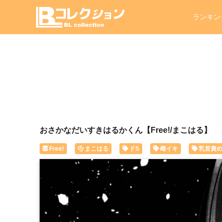
ランキン
おさかなだいすきはるかくん【Free!/まこはる】
Free!
まこはる
ドS
雌イキ
乳首責