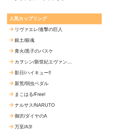
人気カップリング
リヴァエレ/進撃の巨人
銀土/銀魂
青火/黒子のバスケ
カヲシン/新世紀エヴァンゲ
リオン
影日/ハイキュー!!
新荒/弱虫ペダル
まこはる/Free!
ナルサス/NARUTO
御沢/ダイヤのA
万至/A3!