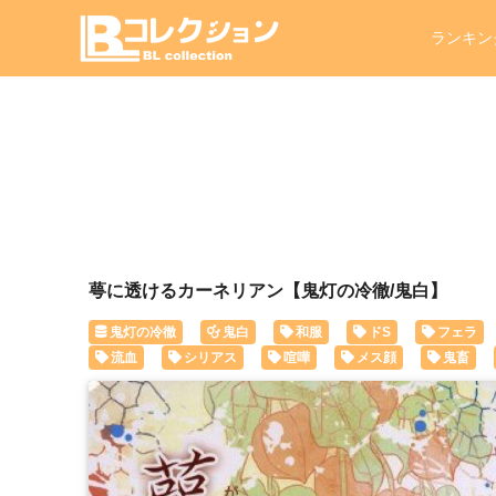
ランキン
萼に透けるカーネリアン【鬼灯の冷徹/鬼白】
鬼灯の冷徹
鬼白
和服
ドS
フェラ
流血
シリアス
喧嘩
メス顔
鬼畜