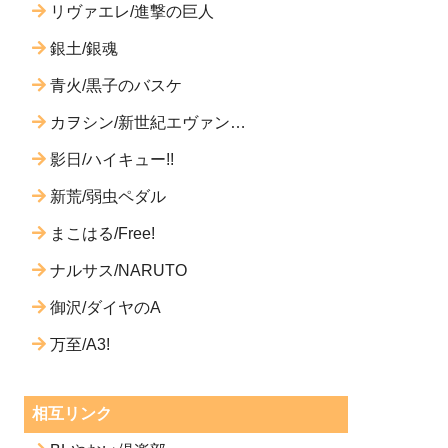
リヴァエレ/進撃の巨人
銀土/銀魂
青火/黒子のバスケ
カヲシン/新世紀エヴァンゲ
リオン
影日/ハイキュー!!
新荒/弱虫ペダル
まこはる/Free!
ナルサス/NARUTO
御沢/ダイヤのA
万至/A3!
相互リンク