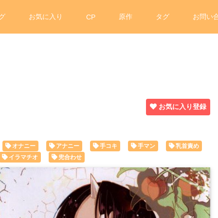
グ
お気に入り
原作
タグ
お問い
CP
お気に入り登録
オナニー
アナニー
手コキ
手マン
乳首責め
イラマチオ
兜合わせ