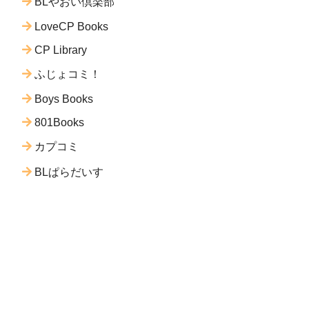
BLやおい倶楽部
LoveCP Books
CP Library
ふじょコミ！
Boys Books
801Books
カプコミ
BLぱらだいす