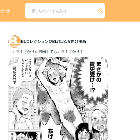
合わせ
BLコレクション＠BL/TL/乙女向け漫画
カラミざかりが男同士でもカラミざかり！