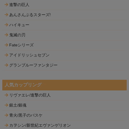
進撃の巨人
あんさんぶるスターズ!
ハイキュー
鬼滅の刃
Fateシリーズ
アイドリッシュセブン
グランブルーファンタジー
人気カップリング
リヴァエレ/進撃の巨人
銀土/銀魂
青火/黒子のバスケ
カヲシン/新世紀エヴァンゲリオン