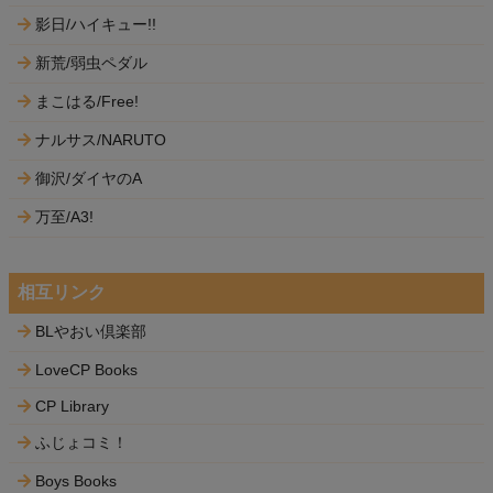
影日/ハイキュー!!
新荒/弱虫ペダル
まこはる/Free!
ナルサス/NARUTO
御沢/ダイヤのA
万至/A3!
相互リンク
BLやおい倶楽部
LoveCP Books
CP Library
ふじょコミ！
Boys Books