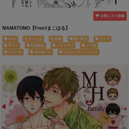
お気に入り登録
MAMATOMO【Free!/まこはる】
Free!
まこはる
宗凛
誘い受け
フェラ
手マン
乳首責め
イチャラブ
メス顔
ライバル
その他パロ
セクシーランジェリー