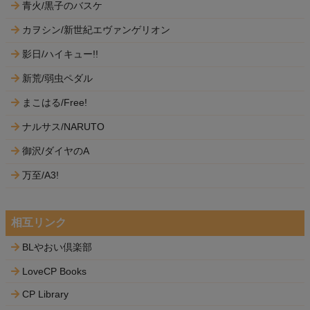
青火/黒子のバスケ
カヲシン/新世紀エヴァンゲリオン
影日/ハイキュー!!
新荒/弱虫ペダル
まこはる/Free!
ナルサス/NARUTO
御沢/ダイヤのA
万至/A3!
相互リンク
BLやおい倶楽部
LoveCP Books
CP Library