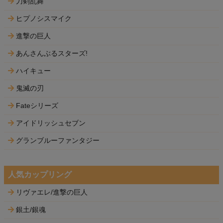
刀剣乱舞
ヒプノシスマイク
進撃の巨人
あんさんぶるスターズ!
ハイキュー
鬼滅の刃
Fateシリーズ
アイドリッシュセブン
グランブルーファンタジー
人気カップリング
リヴァエレ/進撃の巨人
銀土/銀魂