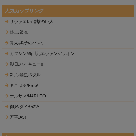
人気カップリング
リヴァエレ/進撃の巨人
銀土/銀魂
青火/黒子のバスケ
カヲシン/新世紀エヴァンゲリオン
影日/ハイキュー!!
新荒/弱虫ペダル
まこはる/Free!
ナルサス/NARUTO
御沢/ダイヤのA
万至/A3!