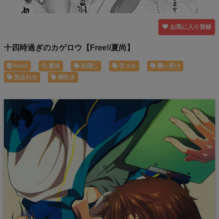
お気に入り登録
十四時過ぎのカゲロウ【Free!/夏尚】
Free!
夏尚
目隠し
手コキ
襲い受け
兜合わせ
潮吹き