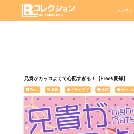
ランキン
兄貴がカッコよくて心配すぎる！【Free!/夏郁】
Free!
夏郁
イチャラブ
嫉妬
かわい