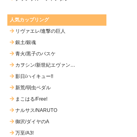
人気カップリング
リヴァエレ/進撃の巨人
銀土/銀魂
青火/黒子のバスケ
カヲシン/新世紀エヴァンゲ
リオン
影日/ハイキュー!!
新荒/弱虫ペダル
まこはる/Free!
ナルサス/NARUTO
御沢/ダイヤのA
万至/A3!