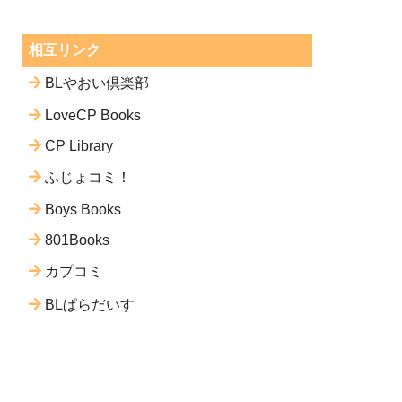
相互リンク
BLやおい倶楽部
LoveCP Books
CP Library
ふじょコミ！
Boys Books
801Books
カプコミ
BLぱらだいす