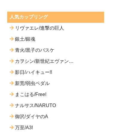
人気カップリング
リヴァエレ/進撃の巨人
銀土/銀魂
青火/黒子のバスケ
カヲシン/新世紀エヴァンゲ
リオン
影日/ハイキュー!!
新荒/弱虫ペダル
まこはる/Free!
ナルサス/NARUTO
御沢/ダイヤのA
万至/A3!