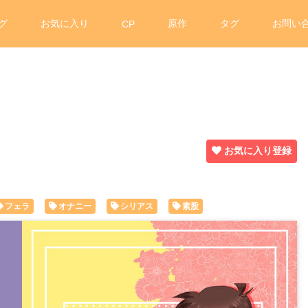
グ
お気に入り
原作
タグ
お問い
CP
お気に入り登録
フェラ
オナニー
シリアス
素股