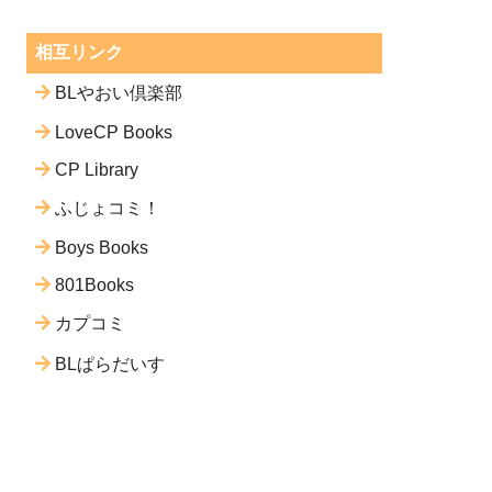
相互リンク
BLやおい倶楽部
LoveCP Books
CP Library
ふじょコミ！
Boys Books
801Books
カプコミ
BLぱらだいす