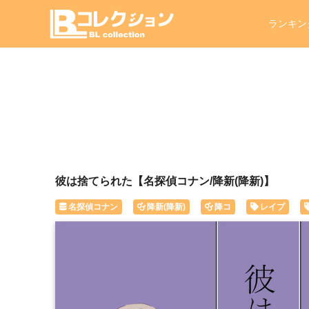
ランキン
彼は捨てられた【名探偵コナン/降新(降新)】
名探偵コナン
降新(降新)
降コ
レイプ