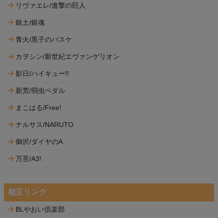
リヴァエレ/進撃の巨人
銀土/銀魂
青火/黒子のバスケ
カヲシン/新世紀エヴァンゲリオン
影日/ハイキュー!!
新荒/弱虫ペダル
まこはる/Free!
ナルサス/NARUTO
御沢/ダイヤのA
万至/A3!
相互リンク
BLやおい倶楽部