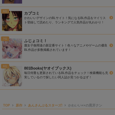
カプコミ
かわいいデザインのBLサイト！気になるBL作品をマイリス
ト登録して読めたり、ランキングで人気作品が丸わかり！
ふじょコミ！
腐女子御用達の新定番サイト！色々なアニメやゲームの優良
BL作品が多数掲載されています！
801Books(ヤオイブックス)
毎日何冊も更新されているBL作品をチェック！検索機能も充
実しているので探したい同人誌が見つかるはず！
TOP
原作
あんさんぶるスターズ!
かわいい××の晃牙クン