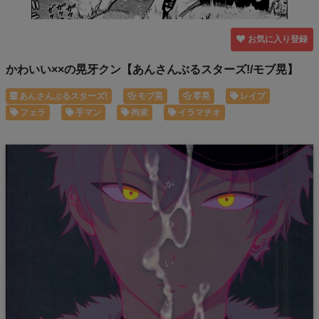
お気に入り登録
かわいい××の晃牙クン【あんさんぶるスターズ!/モブ晃】
あんさんぶるスターズ!
モブ晃
零晃
レイプ
フェラ
手マン
拘束
イラマチオ