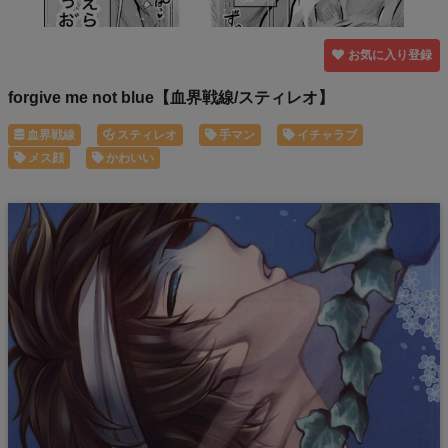
お気に入り登録
forgive me not blue【血界戦線/スティレオ】
血界戦線
スティレオ
手マン
イチャラブ
メス顔
かわいい