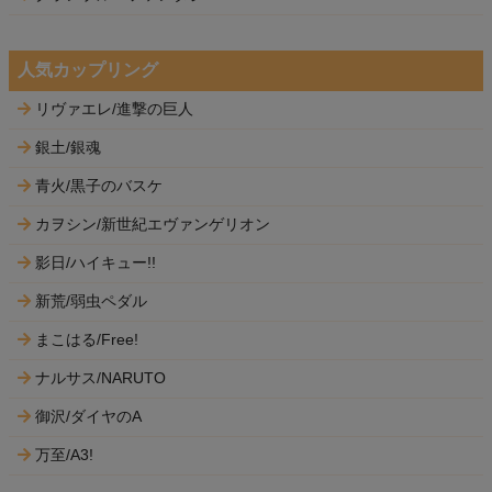
人気カップリング
リヴァエレ/進撃の巨人
銀土/銀魂
青火/黒子のバスケ
カヲシン/新世紀エヴァンゲリオン
影日/ハイキュー!!
新荒/弱虫ペダル
まこはる/Free!
ナルサス/NARUTO
御沢/ダイヤのA
万至/A3!