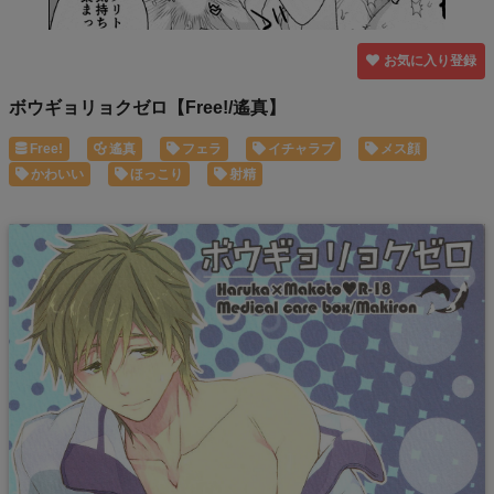
お気に入り登録
ボウギョリョクゼロ【Free!/遙真】
Free!
遙真
フェラ
イチャラブ
メス顔
かわいい
ほっこり
射精