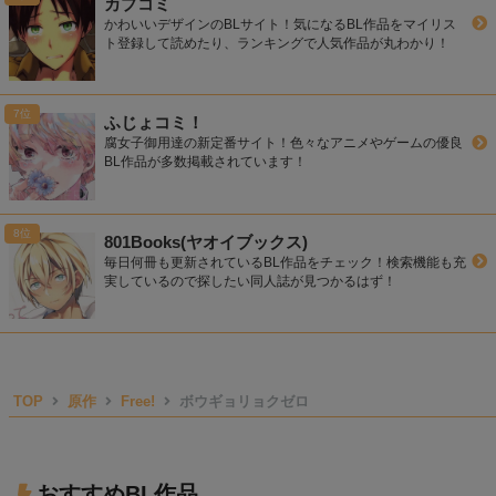
カプコミ
かわいいデザインのBLサイト！気になるBL作品をマイリス
ト登録して読めたり、ランキングで人気作品が丸わかり！
ふじょコミ！
腐女子御用達の新定番サイト！色々なアニメやゲームの優良
BL作品が多数掲載されています！
801Books(ヤオイブックス)
毎日何冊も更新されているBL作品をチェック！検索機能も充
実しているので探したい同人誌が見つかるはず！
TOP
原作
Free!
ボウギョリョクゼロ
おすすめBL作品