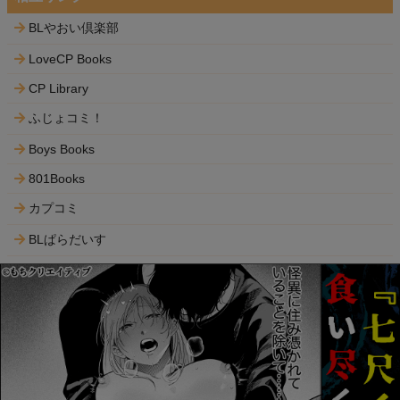
BLやおい倶楽部
LoveCP Books
CP Library
ふじょコミ！
Boys Books
801Books
カプコミ
BLぱらだいす