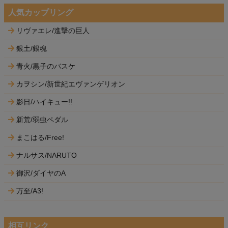
人気カップリング
リヴァエレ/進撃の巨人
銀土/銀魂
青火/黒子のバスケ
カヲシン/新世紀エヴァンゲリオン
影日/ハイキュー!!
新荒/弱虫ペダル
まこはる/Free!
ナルサス/NARUTO
御沢/ダイヤのA
万至/A3!
相互リンク