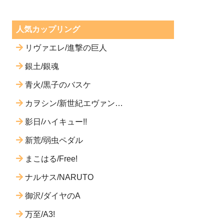
人気カップリング
リヴァエレ/進撃の巨人
銀土/銀魂
青火/黒子のバスケ
カヲシン/新世紀エヴァンゲ
リオン
影日/ハイキュー!!
新荒/弱虫ペダル
まこはる/Free!
ナルサス/NARUTO
御沢/ダイヤのA
万至/A3!