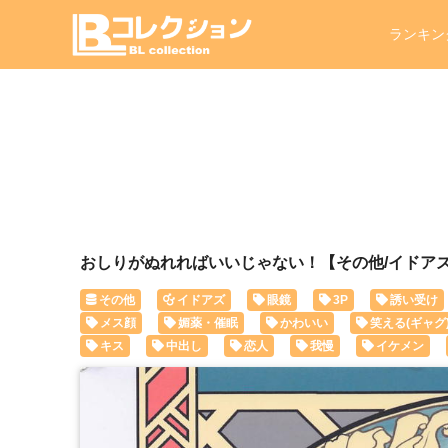
ランキン
おしりがぬれればいいじゃない！【その他/イドア
その他
イドアズ
眼鏡
3P
誘い受け
メス顔
媚薬・催眠
かわいい
笑える(ギャグ
キス
中出し
恋人
我慢
イケメン