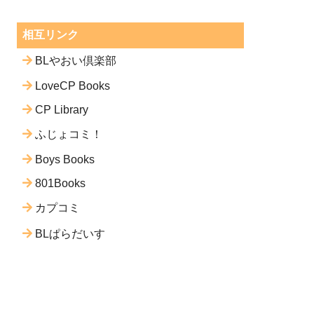
相互リンク
BLやおい倶楽部
LoveCP Books
CP Library
ふじょコミ！
Boys Books
801Books
カプコミ
BLぱらだいす