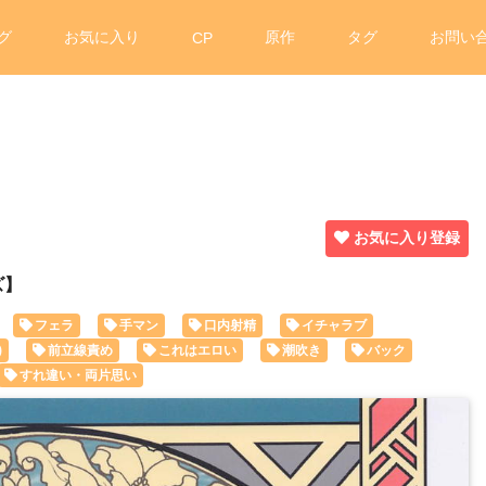
グ
お気に入り
原作
タグ
お問い
CP
お気に入り登録
ズ】
フェラ
手マン
口内射精
イチャラブ
)
前立線責め
これはエロい
潮吹き
バック
すれ違い・両片思い