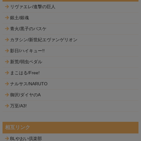
リヴァエレ/進撃の巨人
銀土/銀魂
青火/黒子のバスケ
カヲシン/新世紀エヴァンゲリオン
影日/ハイキュー!!
新荒/弱虫ペダル
まこはる/Free!
ナルサス/NARUTO
御沢/ダイヤのA
万至/A3!
相互リンク
BLやおい倶楽部