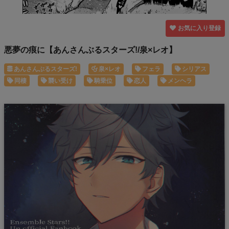
お気に入り登録
悪夢の痕に【あんさんぶるスターズ!/泉×レオ】
あんさんぶるスターズ!
泉×レオ
フェラ
シリアス
同棲
襲い受け
騎乗位
恋人
メンヘラ