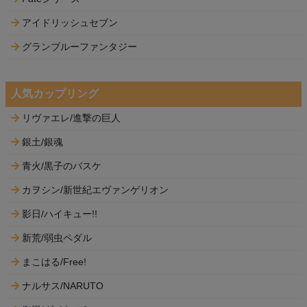
アイドリッシュセブン
グランブルーファンタジー
人気カップリング
リヴァエレ/進撃の巨人
銀土/銀魂
青火/黒子のバスケ
カヲシン/新世紀エヴァンゲリオン
影日/ハイキュー!!
新荒/弱虫ペダル
まこはる/Free!
ナルサス/NARUTO