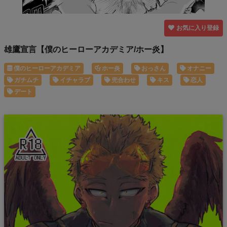
お気に入り登録
雄鷹宣言【僕のヒーローアカデミア/ホー炎】
僕のヒーローアカデミア
ホー炎
おっさん
オナニー
ガチムチ
イチャラブ
兜合わせ
キス
恋人
デート