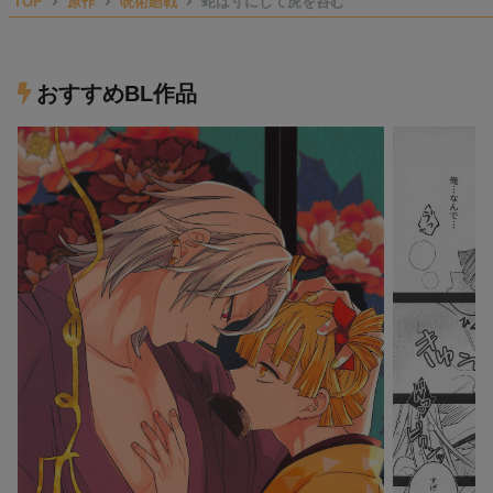
TOP
原作
呪術廻戦
蛇は寸にして虎を呑む
おすすめBL作品