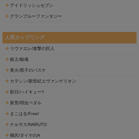
アイドリッシュセブン
グランブルーファンタジー
人気カップリング
リヴァエレ/進撃の巨人
銀土/銀魂
青火/黒子のバスケ
カヲシン/新世紀エヴァンゲリオン
影日/ハイキュー!!
新荒/弱虫ペダル
まこはる/Free!
ナルサス/NARUTO
御沢/ダイヤのA