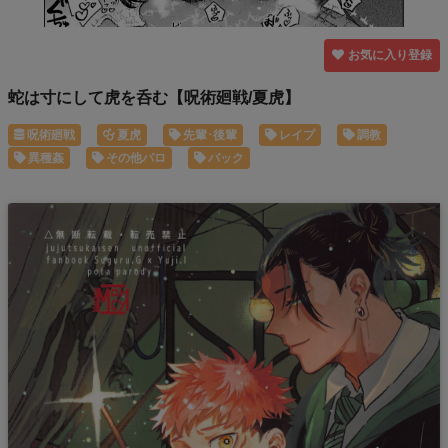
お気に入り登録
蛇は寸にして虎を呑む【呪術廻戦/夏虎】
呪術廻戦
夏虎
先輩･後輩
レイプ
調教
異種姦
その他パロ
バック