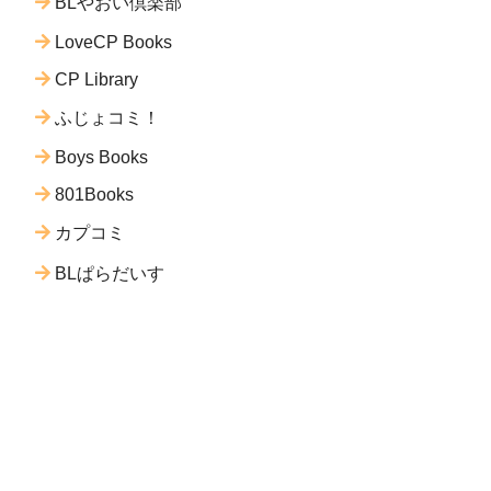
BLやおい倶楽部
LoveCP Books
CP Library
ふじょコミ！
Boys Books
801Books
カプコミ
BLぱらだいす