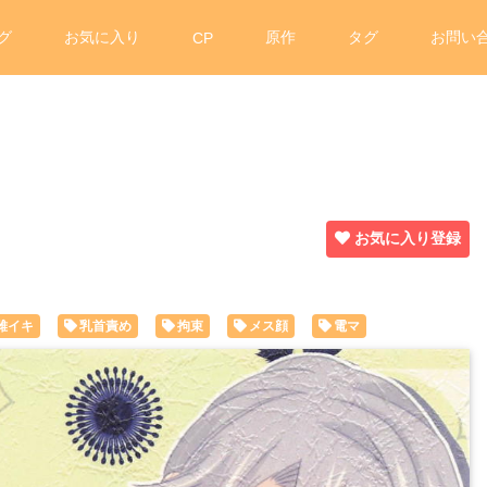
グ
お気に入り
原作
タグ
お問い
CP
お気に入り登録
雌イキ
乳首責め
拘束
メス顔
電マ