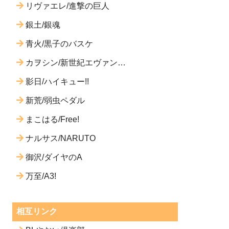
リヴァエレ/進撃の巨人
銀土/銀魂
青火/黒子のバスケ
カヲシン/新世紀エヴァンゲ
リオン
影日/ハイキュー!!
新荒/弱虫ペダル
まこはる/Free!
ナルサス/NARUTO
御沢/ダイヤのA
万至/A3!
相互リンク