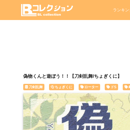
ランキン
偽物くんと遊ぼう！！【刀剣乱舞/ちょぎくに】
刀剣乱舞
ちょぎくに
ローター
ドS