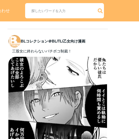
合わせ
BLコレクション＠BL/TL/乙女向け漫画
三股女に終わらないバチボコ制裁！