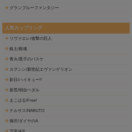
グランブルーファンタジー
人気カップリング
リヴァエレ/進撃の巨人
銀土/銀魂
青火/黒子のバスケ
カヲシン/新世紀エヴァンゲリオン
影日/ハイキュー!!
新荒/弱虫ペダル
まこはる/Free!
ナルサス/NARUTO
御沢/ダイヤのA
万至/A3!