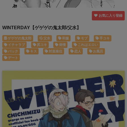
お気に入り登録
WINTERDAY【ゲゲゲの鬼太郎/父水】
ゲゲゲの鬼太郎
父水
和服
モブ
手コキ
イチャラブ
尻コキ
発情
これはエロい
バック
キス
対面座位
恋人
お風呂
デート