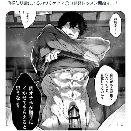
俺様幼馴染による力づくケツマ◯コ開発レッスン開始ィ…！