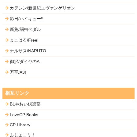
カヲシン/新世紀エヴァンゲリオン
影日/ハイキュー!!
新荒/弱虫ペダル
まこはる/Free!
ナルサス/NARUTO
御沢/ダイヤのA
万至/A3!
相互リンク
BLやおい倶楽部
LoveCP Books
CP Library
ふじょコミ！