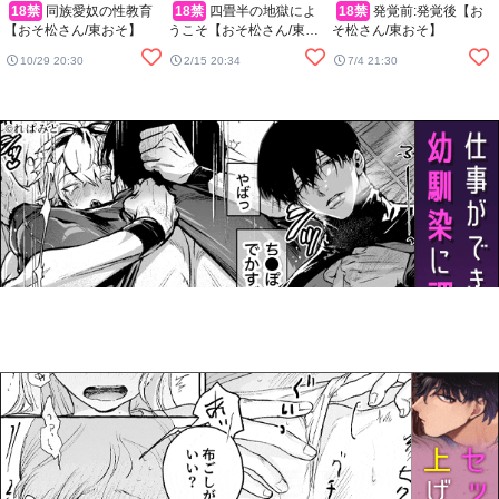
18禁
同族愛奴の性教育
18禁
四畳半の地獄によ
18禁
発覚前:発覚後【お
【おそ松さん/東おそ】
うこそ【おそ松さん/東お
そ松さん/東おそ】
そ】
10/29 20:30
2/15 20:34
7/4 21:30