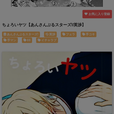
お気に入り登録
ちょろいヤツ【あんさんぶるスターズ!/英渉】
あんさんぶるスターズ!
英渉
フェラ
手コキ
手マン
69
イチャラブ