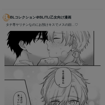
BLコレクション＠BL/TL/乙女向け漫画
タチ専ヤリチンなのにお預けキスでメスの顔…♡