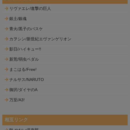
リヴァエレ/進撃の巨人
銀土/銀魂
青火/黒子のバスケ
カヲシン/新世紀エヴァンゲリオン
影日/ハイキュー!!
新荒/弱虫ペダル
まこはる/Free!
ナルサス/NARUTO
御沢/ダイヤのA
万至/A3!
相互リンク
BLやおい倶楽部