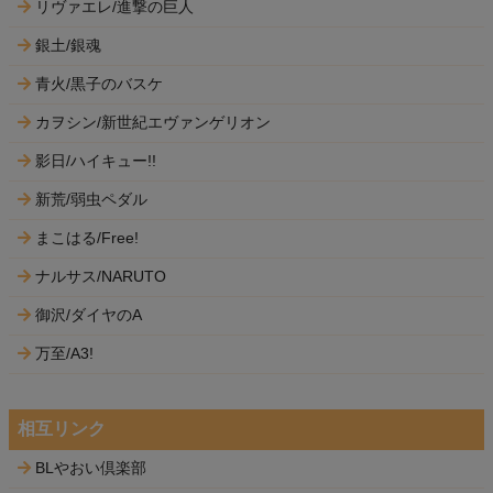
リヴァエレ/進撃の巨人
銀土/銀魂
青火/黒子のバスケ
カヲシン/新世紀エヴァンゲリオン
影日/ハイキュー!!
新荒/弱虫ペダル
まこはる/Free!
ナルサス/NARUTO
御沢/ダイヤのA
万至/A3!
相互リンク
BLやおい倶楽部