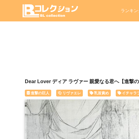
ランキン
Dear Lover ディア ラヴァー 親愛なる君へ【進
進撃の巨人
リヴァエレ
乳首責め
イチャラ