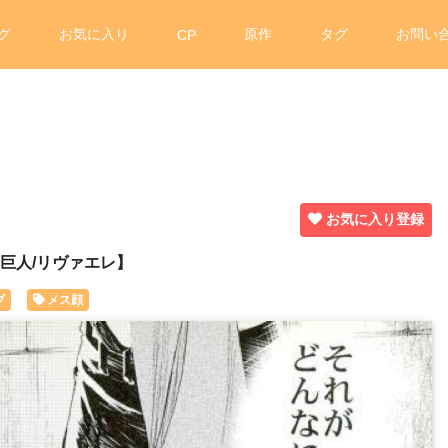
グ
お気に入り
原作
タグ
お問い
CP
お気に入り登録
撃の巨人/リヴァエレ】
ブ
メス顔