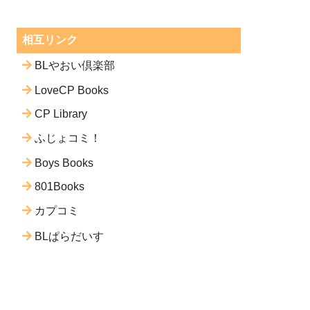
相互リンク
BLやおい倶楽部
LoveCP Books
CP Library
ふじょコミ！
Boys Books
801Books
カプコミ
BLぱらだいす