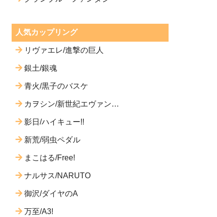
人気カップリング
リヴァエレ/進撃の巨人
銀土/銀魂
青火/黒子のバスケ
カヲシン/新世紀エヴァンゲ
リオン
影日/ハイキュー!!
新荒/弱虫ペダル
まこはる/Free!
ナルサス/NARUTO
御沢/ダイヤのA
万至/A3!