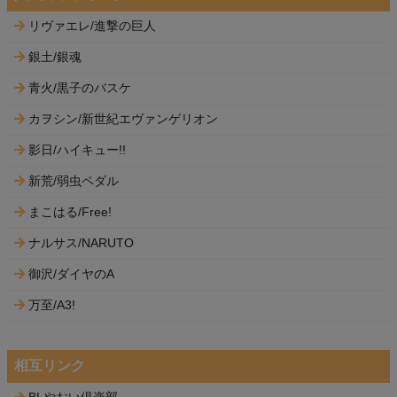
リヴァエレ/進撃の巨人
銀土/銀魂
青火/黒子のバスケ
カヲシン/新世紀エヴァンゲリオン
影日/ハイキュー!!
新荒/弱虫ペダル
まこはる/Free!
ナルサス/NARUTO
御沢/ダイヤのA
万至/A3!
相互リンク