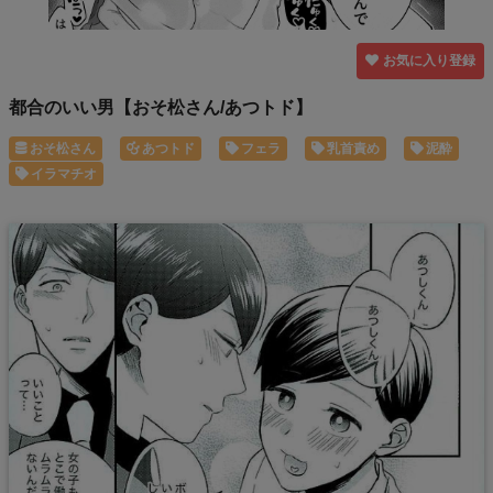
お気に入り登録
都合のいい男【おそ松さん/あつトド】
おそ松さん
あつトド
フェラ
乳首責め
泥酔
イラマチオ