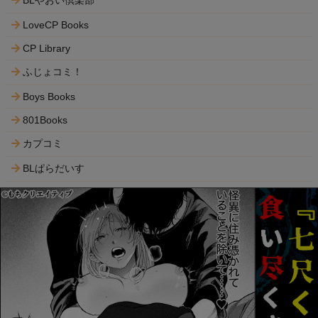
BLやおい倶楽部
LoveCP Books
CP Library
ふじょコミ！
Boys Books
801Books
カプコミ
BLぱらだいす