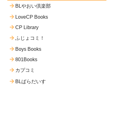
BLやおい倶楽部
LoveCP Books
CP Library
ふじょコミ！
Boys Books
801Books
カプコミ
BLぱらだいす