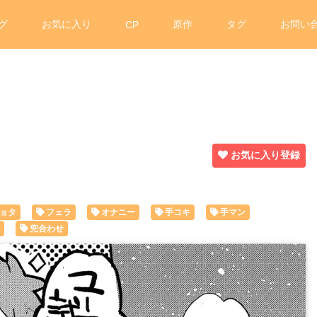
グ
お気に入り
原作
タグ
お問い
CP
お気に入り登録
ョタ
フェラ
オナニー
手コキ
手マン
兜合わせ