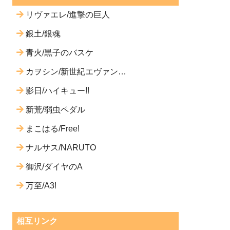
リヴァエレ/進撃の巨人
銀土/銀魂
青火/黒子のバスケ
カヲシン/新世紀エヴァンゲ
リオン
影日/ハイキュー!!
新荒/弱虫ペダル
まこはる/Free!
ナルサス/NARUTO
御沢/ダイヤのA
万至/A3!
相互リンク