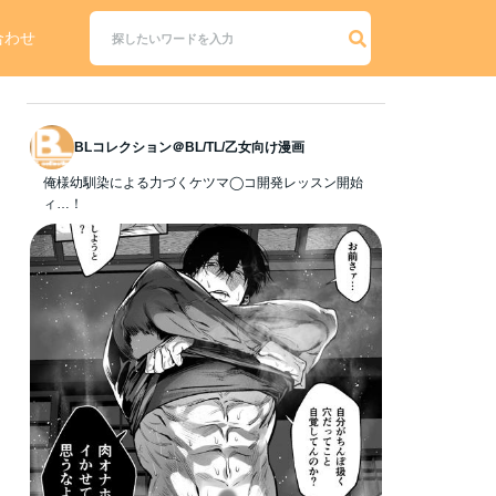
合わせ
BLコレクション＠BL/TL/乙女向け漫画
俺様幼馴染による力づくケツマ◯コ開発レッスン開始
ィ…！