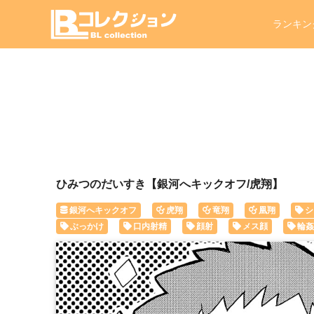
ランキン
ひみつのだいすき【銀河へキックオフ/虎翔】
銀河へキックオフ
虎翔
竜翔
凰翔
シ
ぶっかけ
口内射精
顔射
メス顔
輪姦