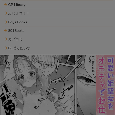
CP Library
ふじょコミ！
Boys Books
801Books
カプコミ
BLぱらだいす