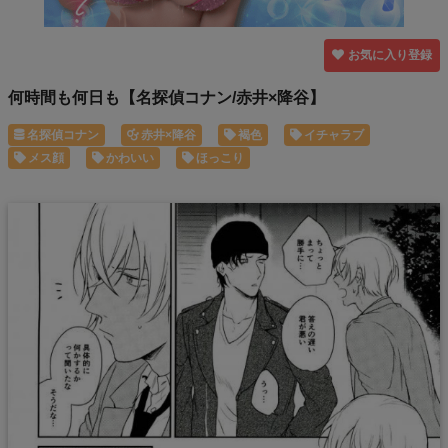
お気に入り登録
何時間も何日も【名探偵コナン/赤井×降谷】
名探偵コナン
赤井×降谷
褐色
イチャラブ
メス顔
かわいい
ほっこり