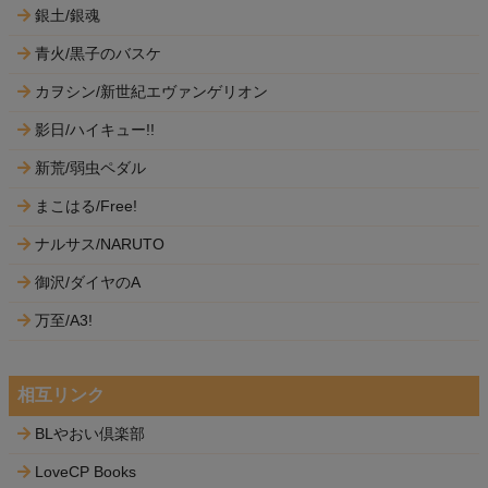
銀土/銀魂
青火/黒子のバスケ
カヲシン/新世紀エヴァンゲリオン
影日/ハイキュー!!
新荒/弱虫ペダル
まこはる/Free!
ナルサス/NARUTO
御沢/ダイヤのA
万至/A3!
相互リンク
BLやおい倶楽部
LoveCP Books