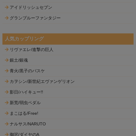
アイドリッシュセブン
グランブルーファンタジー
人気カップリング
リヴァエレ/進撃の巨人
銀土/銀魂
青火/黒子のバスケ
カヲシン/新世紀エヴァンゲリオン
影日/ハイキュー!!
新荒/弱虫ペダル
まこはる/Free!
ナルサス/NARUTO
御沢/ダイヤのA