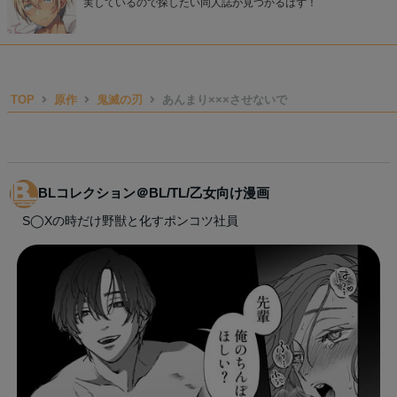
実しているので探したい同人誌が見つかるはず！
TOP
原作
鬼滅の刃
あんまり×××させないで
BLコレクション＠BL/TL/乙女向け漫画
S◯Xの時だけ野獣と化すポンコツ社員