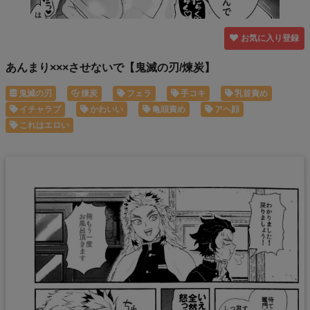
お気に入り登録
あんまり×××させないで【鬼滅の刃/煉炭】
鬼滅の刃
煉炭
フェラ
手コキ
乳首責め
イチャラブ
かわいい
亀頭責め
アヘ顔
これはエロい