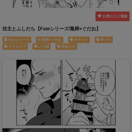
お気に入り登録
坊主とふしだら【Fateシリーズ/胤舜×ぐだお】
Fateシリーズ
胤舜×ぐだお
オナニー
手コキ
イチャラブ
メス顔
兜合わせ