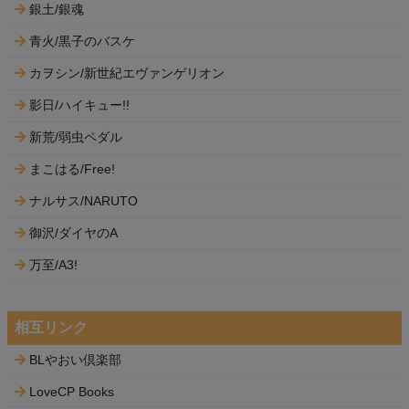
銀土/銀魂
青火/黒子のバスケ
カヲシン/新世紀エヴァンゲリオン
影日/ハイキュー!!
新荒/弱虫ペダル
まこはる/Free!
ナルサス/NARUTO
御沢/ダイヤのA
万至/A3!
相互リンク
BLやおい倶楽部
LoveCP Books