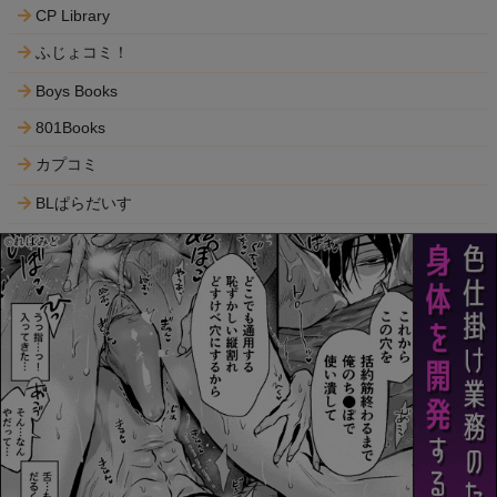
CP Library
ふじょコミ！
Boys Books
801Books
カプコミ
BLぱらだいす