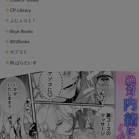
LoveCP Books
CP Library
ふじょコミ！
Boys Books
801Books
カプコミ
BLぱらだいす