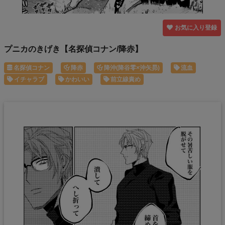
お気に入り登録
プニカのきげき【名探偵コナン/降赤】
名探偵コナン
降赤
降沖(降谷零×沖矢昴)
流血
イチャラブ
かわいい
前立線責め