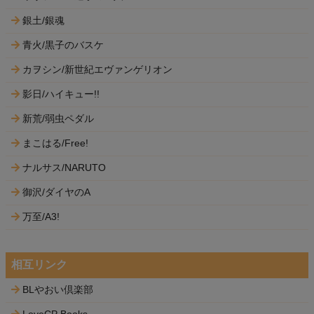
銀土/銀魂
青火/黒子のバスケ
カヲシン/新世紀エヴァンゲリオン
影日/ハイキュー!!
新荒/弱虫ペダル
まこはる/Free!
ナルサス/NARUTO
御沢/ダイヤのA
万至/A3!
相互リンク
BLやおい倶楽部