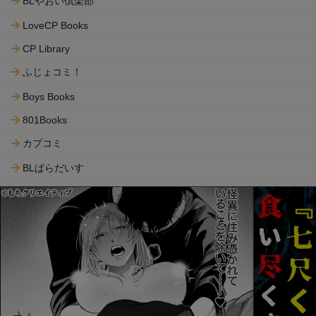
BLやおい倶楽部
LoveCP Books
CP Library
ふじょコミ！
Boys Books
801Books
カプコミ
BLぱらだいす