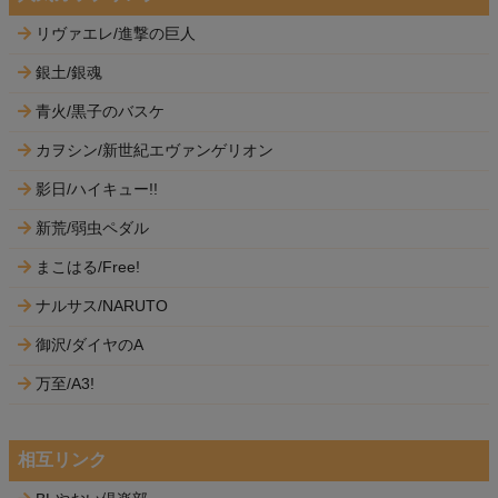
リヴァエレ/進撃の巨人
銀土/銀魂
青火/黒子のバスケ
カヲシン/新世紀エヴァンゲリオン
影日/ハイキュー!!
新荒/弱虫ペダル
まこはる/Free!
ナルサス/NARUTO
御沢/ダイヤのA
万至/A3!
相互リンク