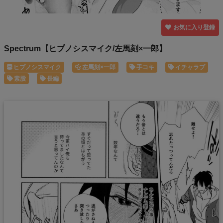
お気に入り登録
Spectrum【ヒプノシスマイク/左馬刻×一郎】
ヒプノシスマイク
左馬刻×一郎
手コキ
イチャラブ
素股
長編