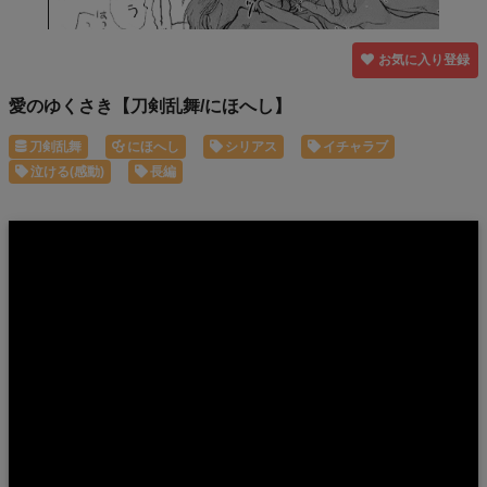
お気に入り登録
愛のゆくさき【刀剣乱舞/にほへし】
刀剣乱舞
にほへし
シリアス
イチャラブ
泣ける(感動)
長編