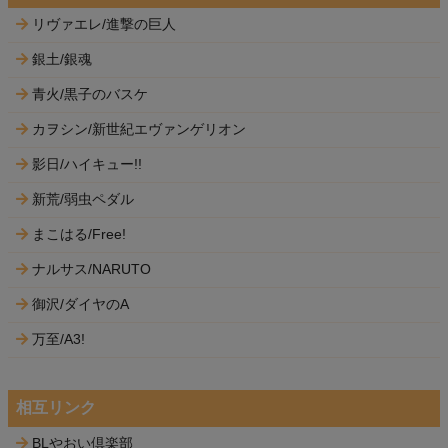
リヴァエレ/進撃の巨人
銀土/銀魂
青火/黒子のバスケ
カヲシン/新世紀エヴァンゲリオン
影日/ハイキュー!!
新荒/弱虫ペダル
まこはる/Free!
ナルサス/NARUTO
御沢/ダイヤのA
万至/A3!
相互リンク
BLやおい倶楽部