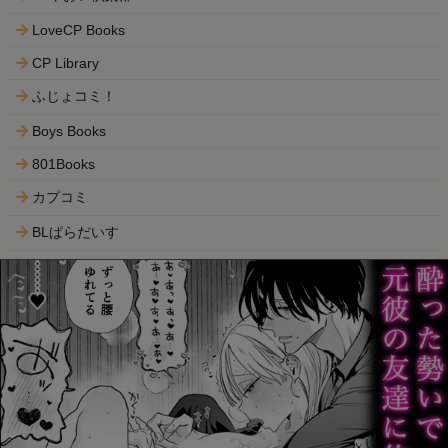
LoveCP Books
CP Library
ふじょコミ！
Boys Books
801Books
カプコミ
BLぱらだいす