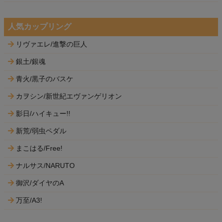
人気カップリング
リヴァエレ/進撃の巨人
銀土/銀魂
青火/黒子のバスケ
カヲシン/新世紀エヴァンゲリオン
影日/ハイキュー!!
新荒/弱虫ペダル
まこはる/Free!
ナルサス/NARUTO
御沢/ダイヤのA
万至/A3!