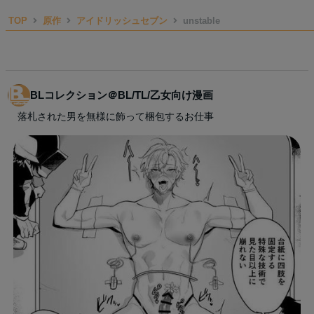
TOP
原作
アイドリッシュセブン
unstable
BLコレクション＠BL/TL/乙女向け漫画
落札された男を無様に飾って梱包するお仕事