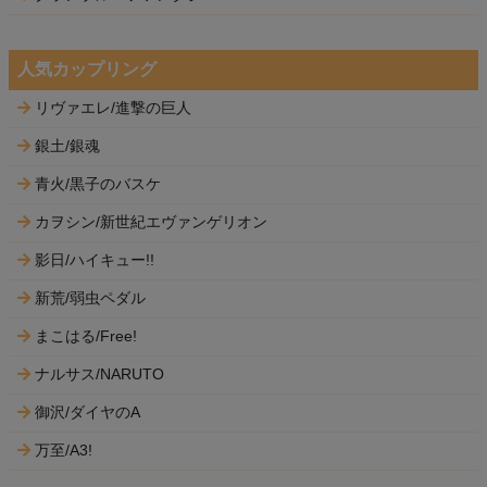
人気カップリング
リヴァエレ/進撃の巨人
銀土/銀魂
青火/黒子のバスケ
カヲシン/新世紀エヴァンゲリオン
影日/ハイキュー!!
新荒/弱虫ペダル
まこはる/Free!
ナルサス/NARUTO
御沢/ダイヤのA
万至/A3!