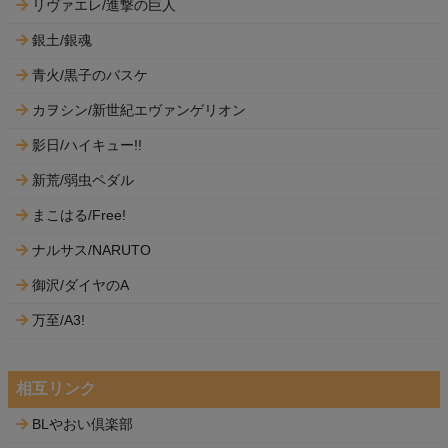
リヴァエレ/進撃の巨人
銀土/銀魂
青火/黒子のバスケ
カヲシン/新世紀エヴァンゲリオン
影日/ハイキュー!!
新荒/弱虫ペダル
まこはる/Free!
ナルサス/NARUTO
御沢/ダイヤのA
万至/A3!
相互リンク
BLやおい倶楽部