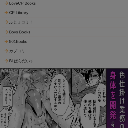
LoveCP Books
CP Library
ふじょコミ！
Boys Books
801Books
カプコミ
BLぱらだいす