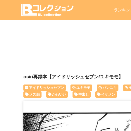
ランキン
osiri再録本【アイドリッシュセブン/ユキモモ】
アイドリッシュセブン
ユキモモ
バンユキ
メス顔
かわいい
中出し
イケメン