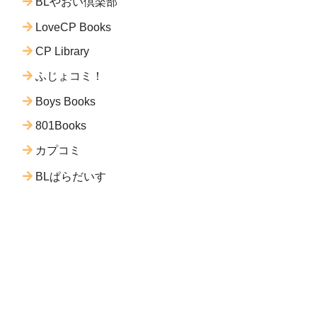
BLやおい倶楽部
LoveCP Books
CP Library
ふじょコミ！
Boys Books
801Books
カプコミ
BLぱらだいす