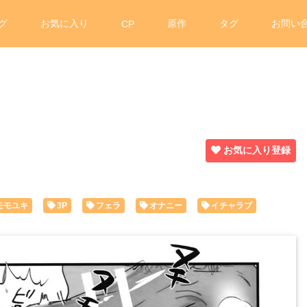
グ
お気に入り
原作
タグ
お問い
CP
お気に入り登録
モモユキ
3P
フェラ
オナニー
イチャラブ