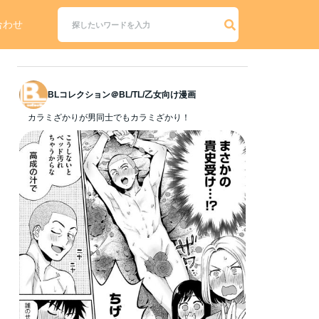
合わせ
BLコレクション＠BL/TL/乙女向け漫画
カラミざかりが男同士でもカラミざかり！