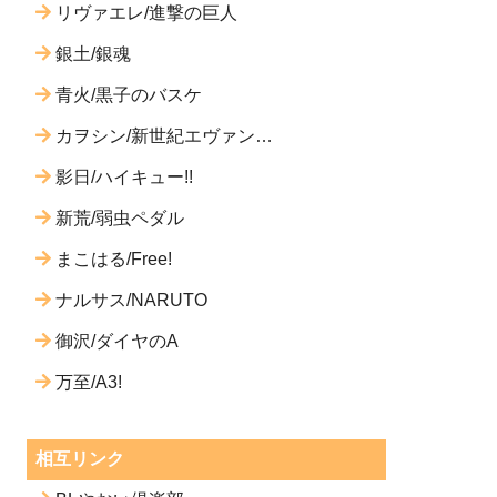
リヴァエレ/進撃の巨人
銀土/銀魂
青火/黒子のバスケ
カヲシン/新世紀エヴァンゲ
リオン
影日/ハイキュー!!
新荒/弱虫ペダル
まこはる/Free!
ナルサス/NARUTO
御沢/ダイヤのA
万至/A3!
相互リンク