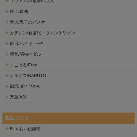
リヴァエレ/進撃の巨人
銀土/銀魂
青火/黒子のバスケ
カヲシン/新世紀エヴァンゲリオン
影日/ハイキュー!!
新荒/弱虫ペダル
まこはる/Free!
ナルサス/NARUTO
御沢/ダイヤのA
万至/A3!
相互リンク
BLやおい倶楽部