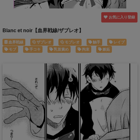
お気に入り登録
Blanc et noir【血界戦線/ザプレオ】
血界戦線
ザプレオ
モブレオ
触手
レイプ
モブ
手コキ
乳首責め
拘束
嫉妬