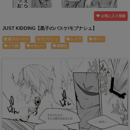
お気に入り登録
JUST KIDDING【黒子のバスケ/モブナシュ】
黒子のバスケ
モブナシュ
レイプ
手マン
メス顔
かわいい
騎乗位