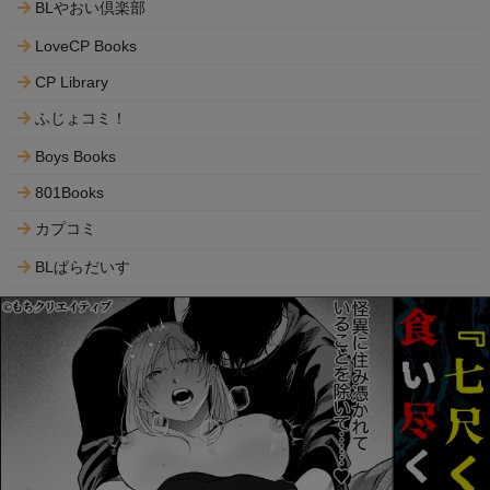
BLやおい倶楽部
LoveCP Books
CP Library
ふじょコミ！
Boys Books
801Books
カプコミ
BLぱらだいす