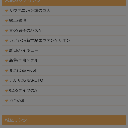
人気カップリング
リヴァエレ/進撃の巨人
銀土/銀魂
青火/黒子のバスケ
カヲシン/新世紀エヴァンゲリオン
影日/ハイキュー!!
新荒/弱虫ペダル
まこはる/Free!
ナルサス/NARUTO
御沢/ダイヤのA
万至/A3!
相互リンク