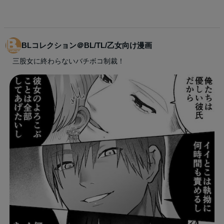
BLコレクション＠BL/TL/乙女向け漫画
三股女に終わらないバチボコ制裁！