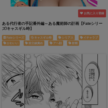
お気に入り登録
ある代行者の手記番外編～ある魔術師の計画【Fateシリー
ズ/キャスギル時】
Fateシリーズ
キャスギル時
シリアス
イチャラブ
かわいい
前立線責め
アヘ顔
射精