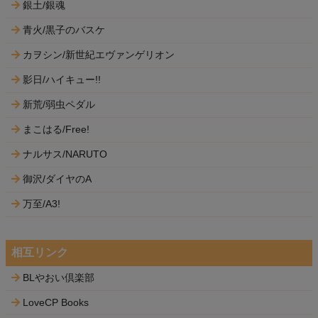
銀土/銀魂
青火/黒子のバスケ
カヲシン/新世紀エヴァンゲリオン
影日/ハイキュー!!
新荒/弱虫ペダル
まこはる/Free!
ナルサス/NARUTO
御沢/ダイヤのA
万至/A3!
相互リンク
BLやおい倶楽部
LoveCP Books