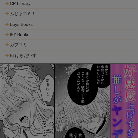
CP Library
ふじょコミ！
Boys Books
801Books
カプコミ
BLぱらだいす