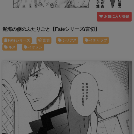
お気に入り登録
泥海の側のふたりごと【Fateシリーズ/言切】
Fateシリーズ
言切
シリアス
イチャラブ
キス
イケメン