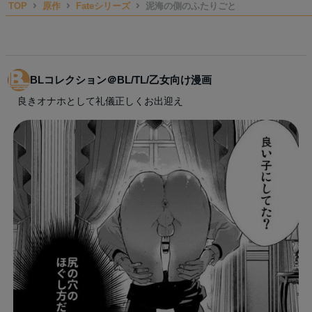
TOP
原作
Fateシリーズ
泥海の側のふたりごと
BLコレクション＠BL/TL/乙女向け漫画
良きオナホとして礼儀正しくお出迎え