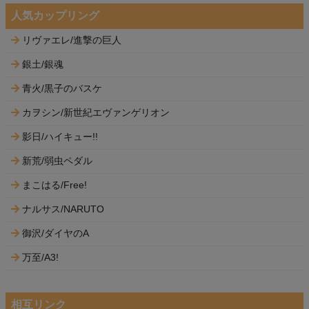
人気カップリング
リヴァエレ/進撃の巨人
銀土/銀魂
青火/黒子のバスケ
カヲシン/新世紀エヴァンゲリオン
影日/ハイキュー!!
新荒/弱虫ペダル
まこはる/Free!
ナルサス/NARUTO
御沢/ダイヤのA
万至/A3!
相互リンク