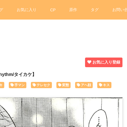
グ
お気に入り
原作
タグ
お問い
CP
お気に入り登録
Rhythm/タイカケ】
キ
手マン
テレセク
変態
アヘ顔
キス