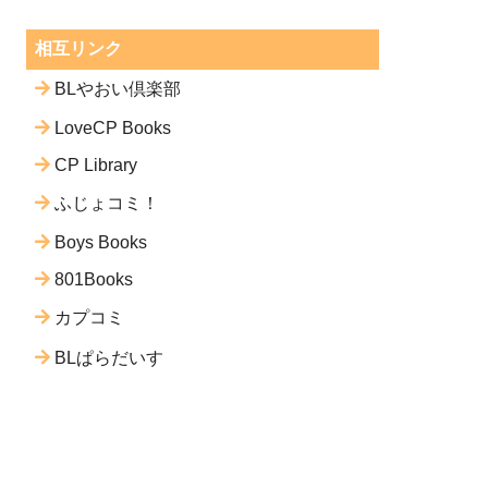
相互リンク
BLやおい倶楽部
LoveCP Books
CP Library
ふじょコミ！
Boys Books
801Books
カプコミ
BLぱらだいす