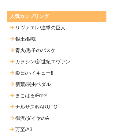
人気カップリング
リヴァエレ/進撃の巨人
銀土/銀魂
青火/黒子のバスケ
カヲシン/新世紀エヴァンゲ
リオン
影日/ハイキュー!!
新荒/弱虫ペダル
まこはる/Free!
ナルサス/NARUTO
御沢/ダイヤのA
万至/A3!