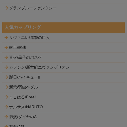
グランブルーファンタジー
人気カップリング
リヴァエレ/進撃の巨人
銀土/銀魂
青火/黒子のバスケ
カヲシン/新世紀エヴァンゲリオン
影日/ハイキュー!!
新荒/弱虫ペダル
まこはる/Free!
ナルサス/NARUTO
御沢/ダイヤのA
万至/A3!