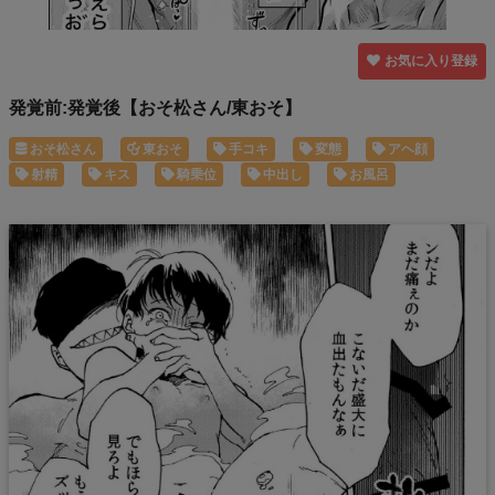
お気に入り登録
発覚前:発覚後【おそ松さん/東おそ】
おそ松さん
東おそ
手コキ
変態
アヘ顔
射精
キス
騎乗位
中出し
お風呂