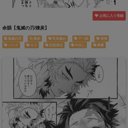
お気に入り登録
余韻【鬼滅の刃/煉炭】
鬼滅の刃
煉炭
乳首責め
アヘ顔
発情
バック
キス
対面座位
中出し
興奮