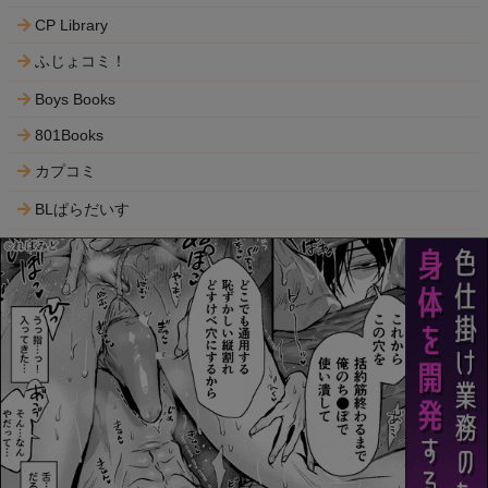
CP Library
ふじょコミ！
Boys Books
801Books
カプコミ
BLぱらだいす