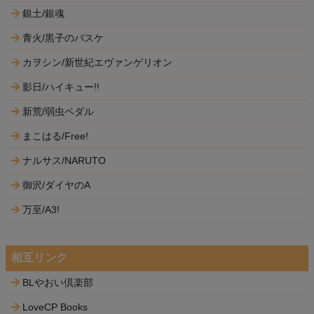
銀土/銀魂
青火/黒子のバスケ
カヲシン/新世紀エヴァンゲリオン
影日/ハイキュー!!
新荒/弱虫ペダル
まこはる/Free!
ナルサス/NARUTO
御沢/ダイヤのA
万至/A3!
相互リンク
BLやおい倶楽部
LoveCP Books