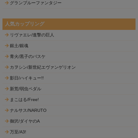
グランブルーファンタジー
人気カップリング
リヴァエレ/進撃の巨人
銀土/銀魂
青火/黒子のバスケ
カヲシン/新世紀エヴァンゲリオン
影日/ハイキュー!!
新荒/弱虫ペダル
まこはる/Free!
ナルサス/NARUTO
御沢/ダイヤのA
万至/A3!