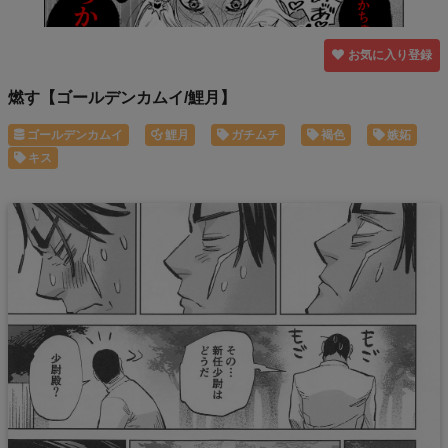
お気に入り登録
燃す【ゴールデンカムイ/鯉月】
ゴールデンカムイ
鯉月
ガチムチ
褐色
嫉妬
キス