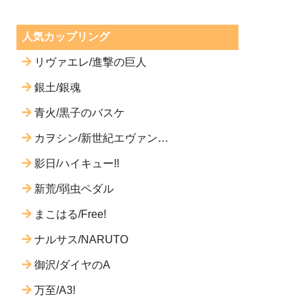
人気カップリング
リヴァエレ/進撃の巨人
銀土/銀魂
青火/黒子のバスケ
カヲシン/新世紀エヴァンゲ
リオン
影日/ハイキュー!!
新荒/弱虫ペダル
まこはる/Free!
ナルサス/NARUTO
御沢/ダイヤのA
万至/A3!