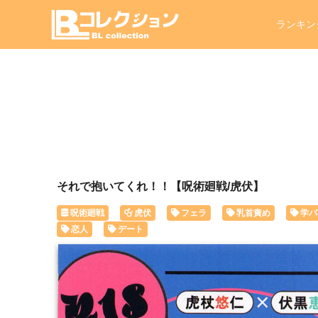
ランキン
それで抱いてくれ！！【呪術廻戦/虎伏】
呪術廻戦
虎伏
フェラ
乳首責め
学パ
恋人
デート