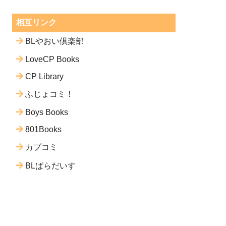
相互リンク
BLやおい倶楽部
LoveCP Books
CP Library
ふじょコミ！
Boys Books
801Books
カプコミ
BLぱらだいす