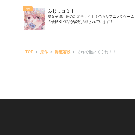
ふじょコミ！
腐女子御用達の新定番サイト！色々なアニメやゲーム
の優良BL作品が多数掲載されています！
TOP
原作
呪術廻戦
それで抱いてくれ！！