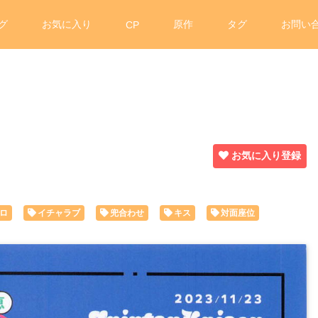
グ
お気に入り
原作
タグ
お問い
CP
お気に入り登録
ロ
イチャラブ
兜合わせ
キス
対面座位