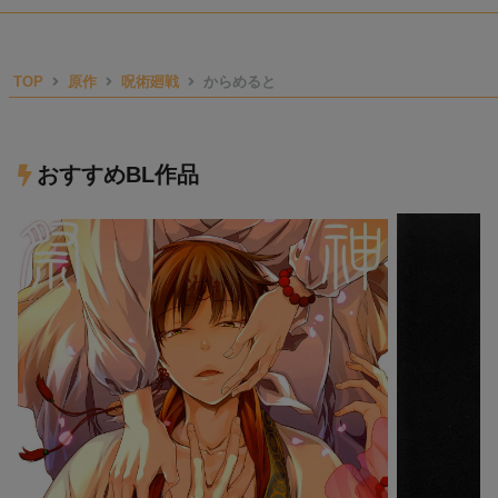
TOP
原作
呪術廻戦
からめると
おすすめBL作品