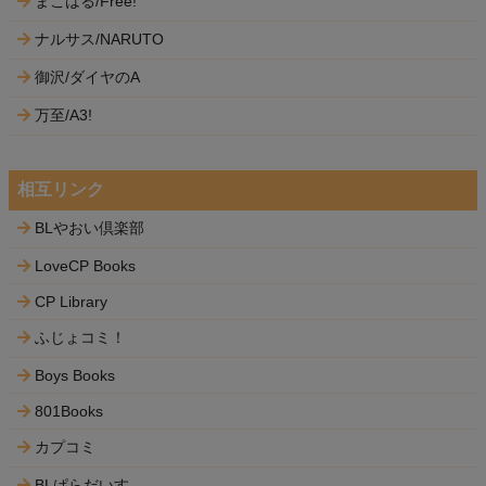
まこはる/Free!
ナルサス/NARUTO
御沢/ダイヤのA
万至/A3!
相互リンク
BLやおい倶楽部
LoveCP Books
CP Library
ふじょコミ！
Boys Books
801Books
カプコミ
BLぱらだいす