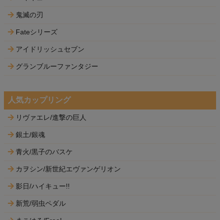
鬼滅の刃
Fateシリーズ
アイドリッシュセブン
グランブルーファンタジー
人気カップリング
リヴァエレ/進撃の巨人
銀土/銀魂
青火/黒子のバスケ
カヲシン/新世紀エヴァンゲリオン
影日/ハイキュー!!
新荒/弱虫ペダル