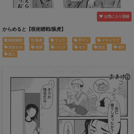
お気に入り登録
からめると【呪術廻戦/脹虎】
呪術廻戦
脹虎
フェラ
手マン
イチャラブ
兜合わせ
発情
バック
キス
処女
初H
恋人