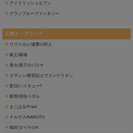
アイドリッシュセブン
グランブルーファンタジー
人気カップリング
リヴァエレ/進撃の巨人
銀土/銀魂
青火/黒子のバスケ
カヲシン/新世紀エヴァンゲリオン
影日/ハイキュー!!
新荒/弱虫ペダル
まこはる/Free!
ナルサス/NARUTO
御沢/ダイヤのA