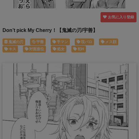
お気に入り登録
Don’t pick My Cherry！【鬼滅の刃/宇善】
鬼滅の刃
宇善
手マン
現パロ
メス顔
キス
対面座位
処女
初H