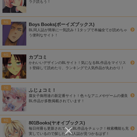
ラク読もう！
Boys Books(ボーイズブックス)
BL同人誌が簡単に一気読み！1タップで本編全てが読めちゃ
う便利なサイト！
カプコミ
かわいいデザインのBLサイト！気になるBL作品をマイリス
ト登録して読めたり、ランキングで人気作品が丸わかり！
ふじょコミ！
腐女子御用達の新定番サイト！色々なアニメやゲームの優良
BL作品が多数掲載されています！
801Books(ヤオイブックス)
毎日何冊も更新されているBL作品をチェック！検索機能も充
実しているので探したい同人誌が見つかるはず！