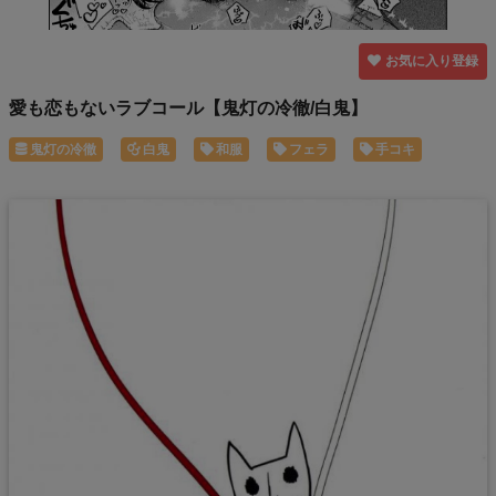
お気に入り登録
愛も恋もないラブコール【鬼灯の冷徹/白鬼】
鬼灯の冷徹
白鬼
和服
フェラ
手コキ