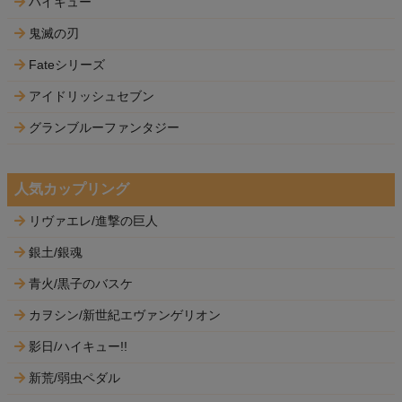
ハイキュー
鬼滅の刃
Fateシリーズ
アイドリッシュセブン
グランブルーファンタジー
人気カップリング
リヴァエレ/進撃の巨人
銀土/銀魂
青火/黒子のバスケ
カヲシン/新世紀エヴァンゲリオン
影日/ハイキュー!!
新荒/弱虫ペダル