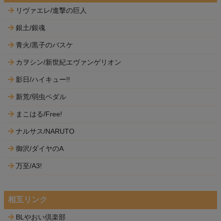
リヴァエレ/進撃の巨人
銀土/銀魂
青火/黒子のバスケ
カヲシン/新世紀エヴァンゲリオン
影日/ハイキュー!!
新荒/弱虫ペダル
まこはる/Free!
ナルサス/NARUTO
御沢/ダイヤのA
万至/A3!
相互リンク
BLやおい倶楽部