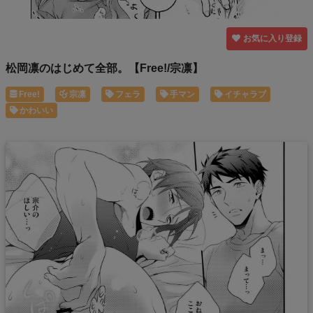
お気に入り登録
松岡凛のはじめて全部。【Free!/宗凛】
Free!
宗凛
フェラ
手マン
イチャラブ
かわいい