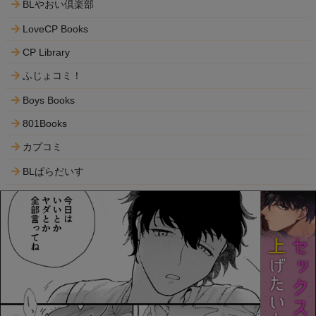
BLやおい倶楽部
LoveCP Books
CP Library
ふじょコミ！
Boys Books
801Books
カプコミ
BLぱらだいす