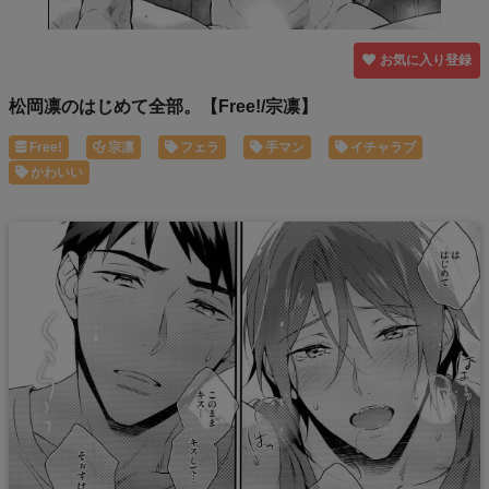
お気に入り登録
松岡凛のはじめて全部。【Free!/宗凛】
Free!
宗凛
フェラ
手マン
イチャラブ
かわいい