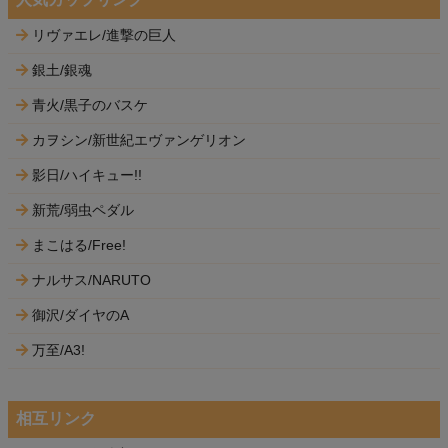
リヴァエレ/進撃の巨人
銀土/銀魂
青火/黒子のバスケ
カヲシン/新世紀エヴァンゲリオン
影日/ハイキュー!!
新荒/弱虫ペダル
まこはる/Free!
ナルサス/NARUTO
御沢/ダイヤのA
万至/A3!
相互リンク