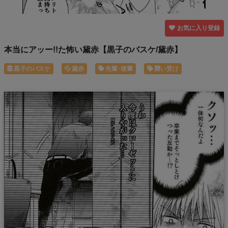
お気に入り登録
本当にアッー!!た怖い黛赤【黒子のバスケ/黛赤】
黒子のバスケ
黛赤
先輩･後輩
襲い受け