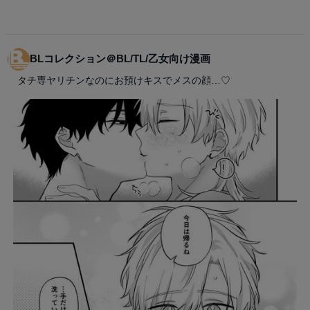
BLコレクション＠BL/TL/乙女向け漫画
タチ専ヤリチンなのにお預けキスでメスの顔…♡