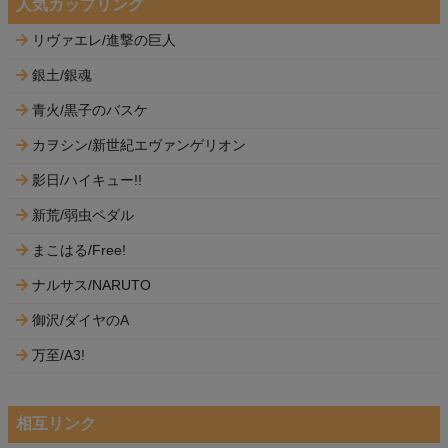
人気カップリング
リヴァエレ/進撃の巨人
銀土/銀魂
青火/黒子のバスケ
カヲシン/新世紀エヴァンゲリオン
影日/ハイキュー!!
新荒/弱虫ペダル
まこはる/Free!
ナルサス/NARUTO
御沢/ダイヤのA
万至/A3!
相互リンク